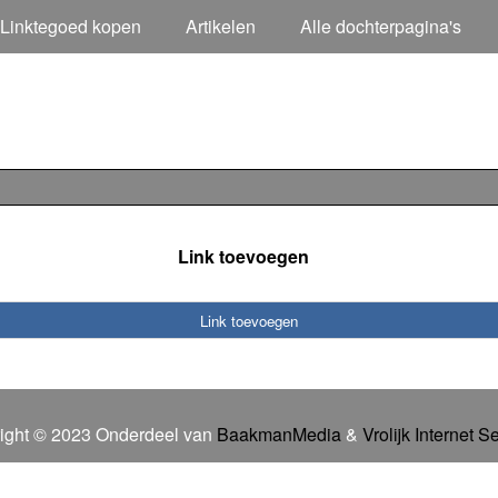
Linktegoed kopen
Artikelen
Alle dochterpagina's
Link toevoegen
Link toevoegen
ight © 2023 Onderdeel van
BaakmanMedia
&
Vrolijk Internet S